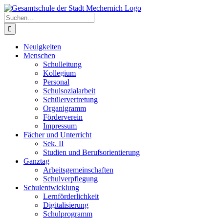
Zum
Inhalt
Suche
springen
nach:
Neuigkeiten
Menschen
Schulleitung
Kollegium
Personal
Schulsozialarbeit
Schülervertretung
Organigramm
Förderverein
Impressum
Fächer und Unterricht
Sek. II
Studien und Berufsorientierung
Ganztag
Arbeitsgemeinschaften
Schulverpflegung
Schulentwicklung
Lernförderlichkeit
Digitalisierung
Schulprogramm