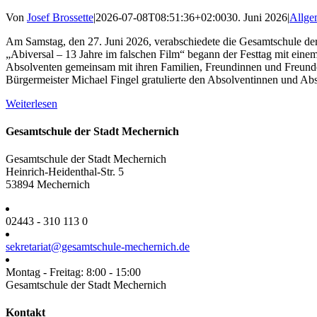
Von
Josef Brossette
|
2026-07-08T08:51:36+02:00
30. Juni 2026
|
Allge
Am Samstag, den 27. Juni 2026, verabschiedete die Gesamtschule der 
„Abiversal – 13 Jahre im falschen Film“ begann der Festtag mit eine
Absolventen gemeinsam mit ihren Familien, Freundinnen und Freunden
Bürgermeister Michael Fingel gratulierte den Absolventinnen und Abso
Weiterlesen
Gesamtschule der Stadt Mechernich
Gesamtschule der Stadt Mechernich
Heinrich-Heidenthal-Str. 5
53894 Mechernich
02443 - 310 113 0
sekretariat@gesamtschule-mechernich.de
Montag - Freitag: 8:00 - 15:00
Gesamtschule der Stadt Mechernich
Toggle
Kontakt