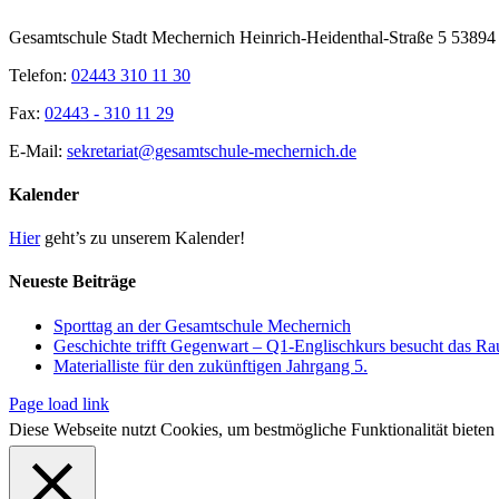
Sliding
Bar
Gesamtschule Stadt Mechernich Heinrich-Heidenthal-Straße 5 5389
Area
Telefon:
02443 310 11 30
Fax:
02443 - 310 11 29
E-Mail:
sekretariat@gesamtschule-mechernich.de
Kalender
Hier
geht’s zu unserem Kalender!
Neueste Beiträge
Sporttag an der Gesamtschule Mechernich
Geschichte trifft Gegenwart – Q1-Englischkurs besucht das R
Materialliste für den zukünftigen Jahrgang 5.
Page load link
Diese Webseite nutzt Cookies, um bestmögliche Funktionalität bieten