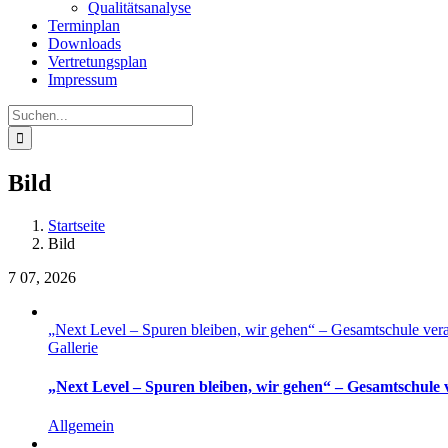
Qualitätsanalyse
Terminplan
Downloads
Vertretungsplan
Impressum
Suche
nach:
Bild
Startseite
Bild
7
07, 2026
„Next Level – Spuren bleiben, wir gehen“ – Gesamtschule ver
Gallerie
„Next Level – Spuren bleiben, wir gehen“ – Gesamtschule
Allgemein