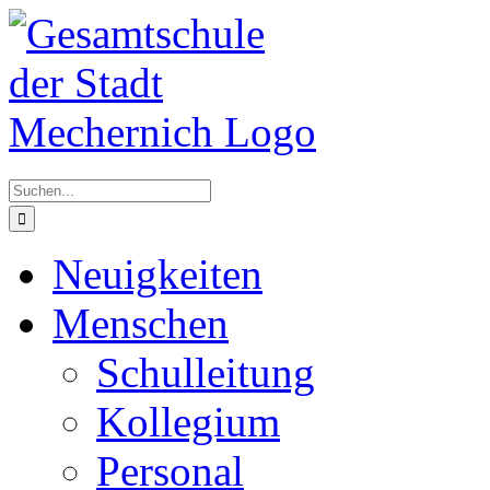
Zum
Inhalt
springen
Suche
nach:
Neuigkeiten
Menschen
Schulleitung
Kollegium
Personal