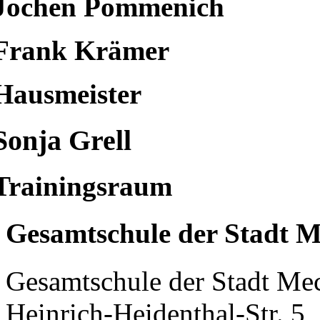
Jochen Pommenich
Frank Krämer
Hausmeister
Sonja Grell
Trainingsraum
Gesamtschule der Stadt M
Gesamtschule der Stadt Me
Heinrich-Heidenthal-Str. 5