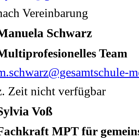
nach Vereinbarung
Manuela Schwarz
Multiprofesionelles Team
m.schwarz@gesamtschule-me
z. Zeit nicht verfügbar
Sylvia Voß
Fachkraft MPT für gemein