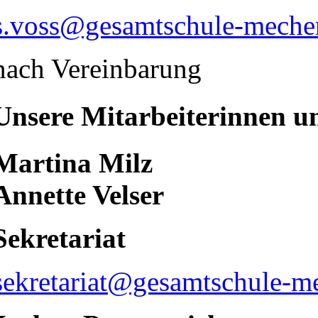
s.voss@gesamtschule-meche
nach Vereinbarung
Unsere Mitarbeiterinnen u
Martina Milz
Annette Velser
Sekretariat
sekretariat@gesamtschule-m