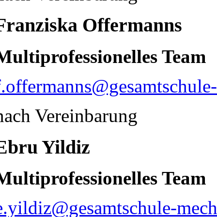
Franziska Offermanns
Multiprofessionelles Team
f.offermanns@gesamtschule-
nach Vereinbarung
Ebru Yildiz
Multiprofessionelles Team
e.yildiz@gesamtschule-mech