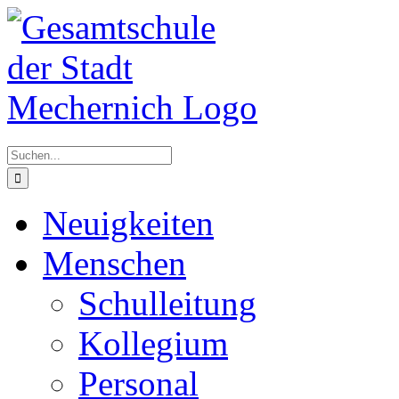
Zum
Inhalt
springen
Suche
nach:
Neuigkeiten
Menschen
Schulleitung
Kollegium
Personal