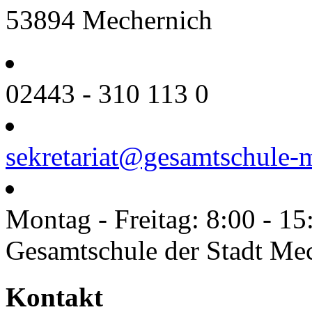
53894 Mechernich
02443 - 310 113 0
sekretariat@gesamtschule-
Montag - Freitag: 8:00 - 15
Gesamtschule der Stadt Me
Toggle
Kontakt
Sliding
Bar