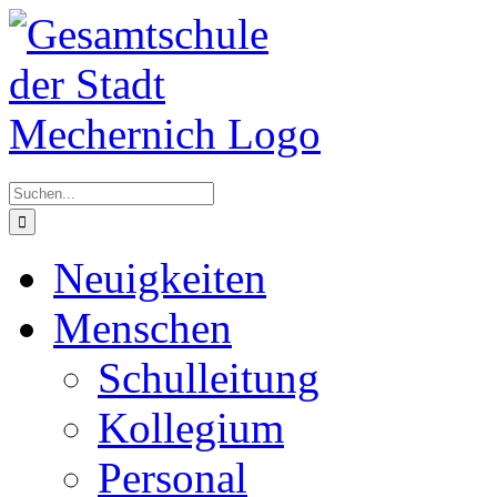
Zum
Inhalt
springen
Suche
nach:
Neuigkeiten
Menschen
Schulleitung
Kollegium
Personal