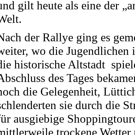
und gilt heute als eine der „
Welt.
Nach der Rallye ging es gem
weiter, wo die Jugendlichen 
die historische Altstadt spi
Abschluss des Tages bekamen
noch die Gelegenheit, Lüttic
schlenderten sie durch die St
für ausgiebige Shoppingtour
mittlerweile trockene Wetter