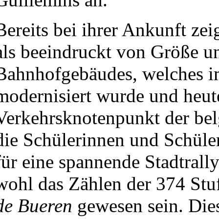
Bereits bei ihrer Ankunft ze
als beeindruckt von Größe un
Bahnhofgebäudes, welches i
modernisiert wurde und heute
Verkehrsknotenpunkt der bel
die Schülerinnen und Schüle
für eine spannende Stadtrall
wohl das Zählen der 374 Stu
de Bueren
gewesen sein. Dies