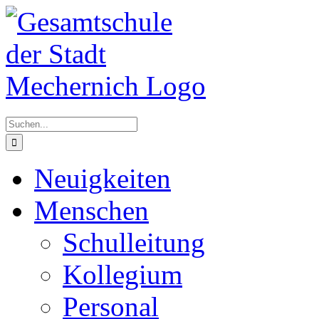
Zum
Inhalt
springen
Suche
nach:
Neuigkeiten
Menschen
Schulleitung
Kollegium
Personal