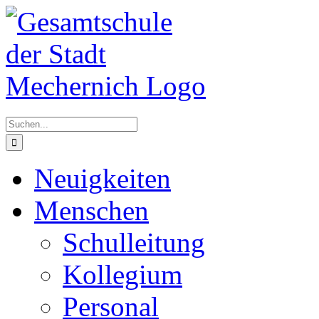
Zum
Inhalt
springen
Suche
nach:
Neuigkeiten
Menschen
Schulleitung
Kollegium
Personal