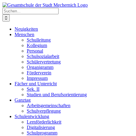
Zum
Inhalt
Suche
springen
nach:
Neuigkeiten
Menschen
Schulleitung
Kollegium
Personal
Schulsozialarbeit
Schülervertretung
Organigramm
Förderverein
Impressum
Fächer und Unterricht
Sek. II
Studien und Berufsorientierung
Ganztag
Arbeitsgemeinschaften
Schulverpflegung
Schulentwicklung
Lernförderlichkeit
Digitalisierung
Schulprogramm