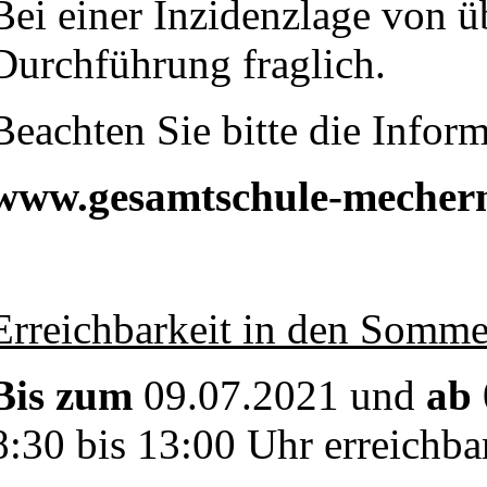
Bei einer Inzidenzlage von üb
Durchführung fraglich.
Beachten Sie bitte die Info
www.gesamtschule-mechern
Erreichbarkeit in den Somme
Bis zum
09.07.2021 und
ab
8:30 bis 13:00 Uhr erreichbar