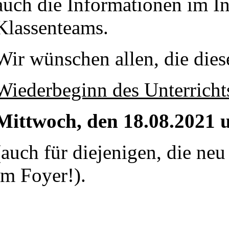
auch die Informationen im I
Klassenteams.
Wir wünschen allen, die dies
Wiederbeginn des Unterrich
Mittwoch, den 18.08.2021 
(auch für diejenigen, die ne
im Foyer!).