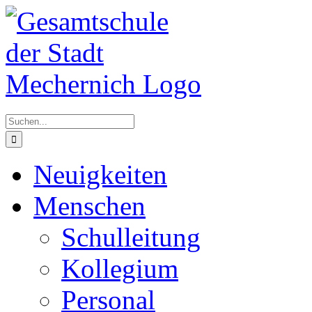
Zum
Inhalt
springen
Suche
nach:
Neuigkeiten
Menschen
Schulleitung
Kollegium
Personal