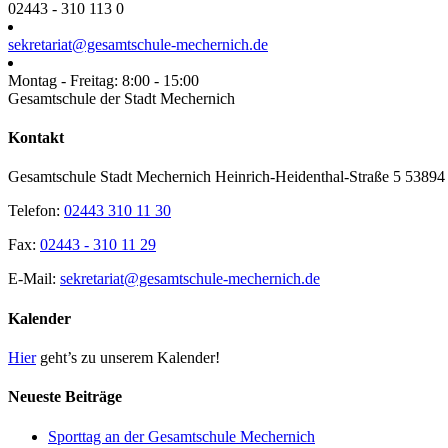
02443 - 310 113 0
sekretariat@gesamtschule-mechernich.de
Montag - Freitag: 8:00 - 15:00
Gesamtschule der Stadt Mechernich
Toggle
Kontakt
Sliding
Bar
Gesamtschule Stadt Mechernich Heinrich-Heidenthal-Straße 5 5389
Area
Telefon:
02443 310 11 30
Fax:
02443 - 310 11 29
E-Mail:
sekretariat@gesamtschule-mechernich.de
Kalender
Hier
geht’s zu unserem Kalender!
Neueste Beiträge
Sporttag an der Gesamtschule Mechernich