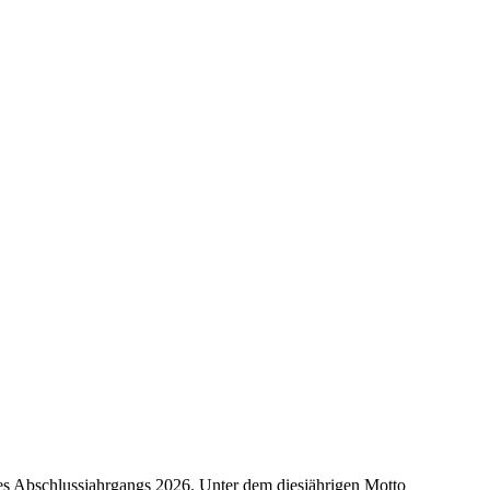
des Abschlussjahrgangs 2026. Unter dem diesjährigen Motto