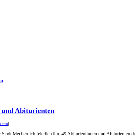
en
 und Abiturienten
mein
|
Stadt Mechernich feierlich ihre 49 Abiturientinnen und Abiturienten 