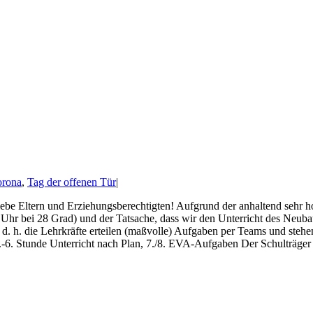
rona
,
Tag der offenen Tür
|
ebe Eltern und Erziehungsberechtigten! Aufgrund der anhaltend sehr 
Uhr bei 28 Grad) und der Tatsache, dass wir den Unterricht des Neubau
n, d. h. die Lehrkräfte erteilen (maßvolle) Aufgaben per Teams und ste
I: 1.-6. Stunde Unterricht nach Plan, 7./8. EVA-Aufgaben Der Schulträger [