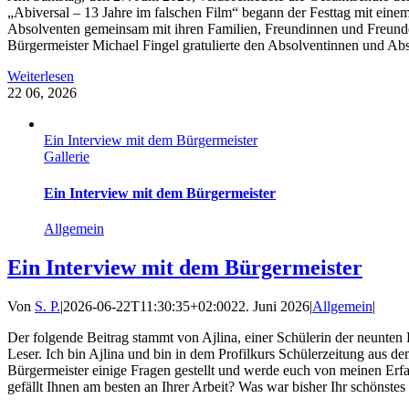
„Abiversal – 13 Jahre im falschen Film“ begann der Festtag mit eine
Absolventen gemeinsam mit ihren Familien, Freundinnen und Freunden
Bürgermeister Michael Fingel gratulierte den Absolventinnen und Abso
Weiterlesen
22
06, 2026
Ein Interview mit dem Bürgermeister
Gallerie
Ein Interview mit dem Bürgermeister
Allgemein
Ein Interview mit dem Bürgermeister
Von
S. P.
|
2026-06-22T11:30:35+02:00
22. Juni 2026
|
Allgemein
|
Der folgende Beitrag stammt von Ajlina, einer Schülerin der neunten
Leser. Ich bin Ajlina und bin in dem Profilkurs Schülerzeitung aus 
Bürgermeister einige Fragen gestellt und werde euch von meinen Erfa
gefällt Ihnen am besten an Ihrer Arbeit? Was war bisher Ihr schönstes E