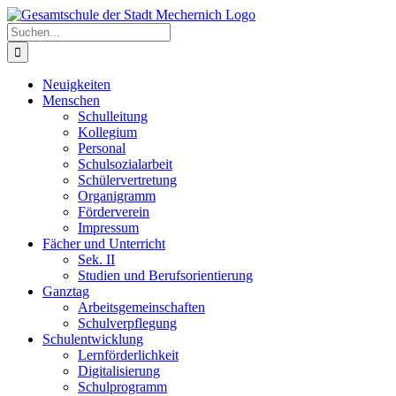
Zum
Inhalt
Suche
springen
nach:
Neuigkeiten
Menschen
Schulleitung
Kollegium
Personal
Schulsozialarbeit
Schülervertretung
Organigramm
Förderverein
Impressum
Fächer und Unterricht
Sek. II
Studien und Berufsorientierung
Ganztag
Arbeitsgemeinschaften
Schulverpflegung
Schulentwicklung
Lernförderlichkeit
Digitalisierung
Schulprogramm