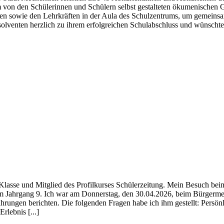
m von den Schülerinnen und Schülern selbst gestalteten ökumenischen 
 sowie den Lehrkräften in der Aula des Schulzentrums, um gemeinsam d
lventen herzlich zu ihrem erfolgreichen Schulabschluss und wünschte ih
 Klasse und Mitglied des Profilkurses Schülerzeitung. Mein Besuch be
dem Jahrgang 9. Ich war am Donnerstag, den 30.04.2026, beim Bürgerme
hrungen berichten. Die folgenden Fragen habe ich ihm gestellt: Persö
rlebnis [...]