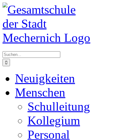
Zum
Inhalt
springen
Suche
nach:
Neuigkeiten
Menschen
Schulleitung
Kollegium
Personal