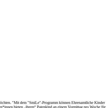
n möchten. "Mit dem "SmiLe"-Programm können Ehrenamtliche Kinder
Paten*innen bieten „ihrem“ Patenkind an einem Vormittag pro Woche für