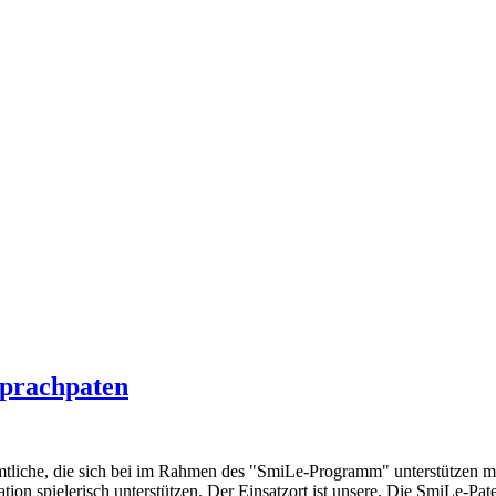
Sprachpaten
amtliche, die sich bei im Rahmen des "SmiLe-Programm" unterstütze
ation spielerisch unterstützen. Der Einsatzort ist unsere. Die SmiLe-