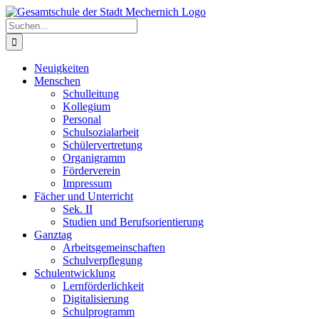
Zum
Inhalt
Suche
springen
nach:
Neuigkeiten
Menschen
Schulleitung
Kollegium
Personal
Schulsozialarbeit
Schülervertretung
Organigramm
Förderverein
Impressum
Fächer und Unterricht
Sek. II
Studien und Berufsorientierung
Ganztag
Arbeitsgemeinschaften
Schulverpflegung
Schulentwicklung
Lernförderlichkeit
Digitalisierung
Schulprogramm