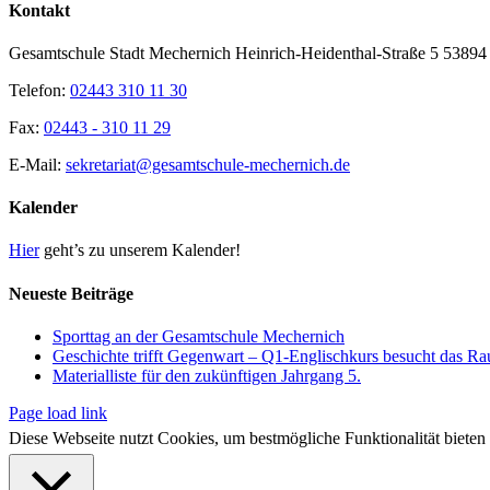
Toggle
Kontakt
Sliding
Bar
Gesamtschule Stadt Mechernich Heinrich-Heidenthal-Straße 5 5389
Area
Telefon:
02443 310 11 30
Fax:
02443 - 310 11 29
E-Mail:
sekretariat@gesamtschule-mechernich.de
Kalender
Hier
geht’s zu unserem Kalender!
Neueste Beiträge
Sporttag an der Gesamtschule Mechernich
Geschichte trifft Gegenwart – Q1-Englischkurs besucht das R
Materialliste für den zukünftigen Jahrgang 5.
Page load link
Diese Webseite nutzt Cookies, um bestmögliche Funktionalität bieten