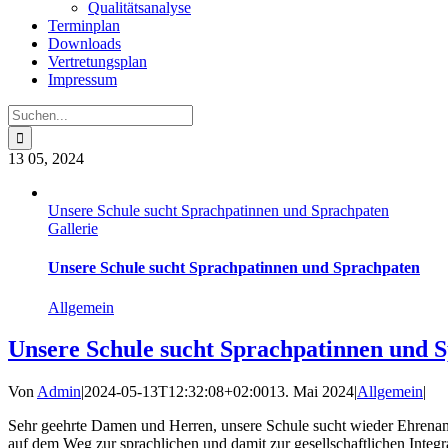
Qualitätsanalyse
Terminplan
Downloads
Vertretungsplan
Impressum
Suche
nach:
13
05, 2024
Unsere Schule sucht Sprachpatinnen und Sprachpaten
Gallerie
Unsere Schule sucht Sprachpatinnen und Sprachpaten
Allgemein
Unsere Schule sucht Sprachpatinnen und 
Von
Admin
|
2024-05-13T12:32:08+02:00
13. Mai 2024
|
Allgemein
|
Sehr geehrte Damen und Herren, unsere Schule sucht wieder Ehren
auf dem Weg zur sprachlichen und damit zur gesellschaftlichen Integr