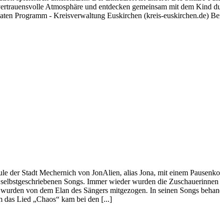
 vertrauensvolle Atmosphäre und entdecken gemeinsam mit dem Kind dur
ten Programm - Kreisverwaltung Euskirchen (kreis-euskirchen.de) Bei I
 der Stadt Mechernich von JonAlien, alias Jona, mit einem Pausenkonze
n selbstgeschriebenen Songs. Immer wieder wurden die Zuschauerinne
d wurden von dem Elan des Sängers mitgezogen. In seinen Songs behand
m das Lied „Chaos“ kam bei den [...]