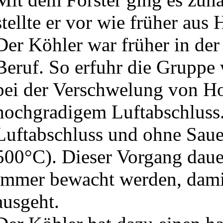
stellte er vor wie früher au
Der Köhler war früher in der 
Beruf. So erfuhr die Gruppe 
bei der Verschwelung von Hol
hochgradigem Luftabschluss.
Luftabschluss und ohne Sauers
500°C). Dieser Vorgang daue
immer bewacht werden, damit
ausgeht.