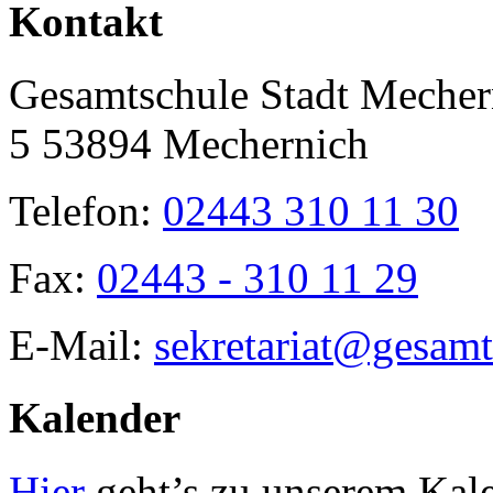
Toggle
Kontakt
Sliding
Bar
Area
Gesamtschule Stadt Mecher
5 53894 Mechernich
Telefon:
02443 310 11 30
Fax:
02443 - 310 11 29
E-Mail:
sekretariat@gesamt
Kalender
Hier
geht’s zu unserem Kal