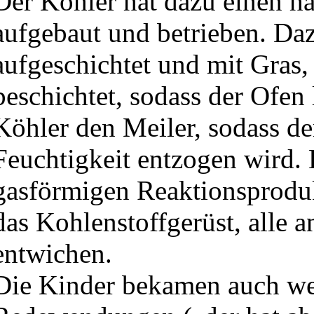
Der Köhler hat dazu einen h
aufgebaut und betrieben. Da
aufgeschichtet und mit Gra
beschichtet, sodass der Ofen
Köhler den Meiler, sodass 
Feuchtigkeit entzogen wird. 
gasförmigen Reaktionsproduk
das Kohlenstoffgerüst, alle a
entwichen.
Die Kinder bekamen auch we