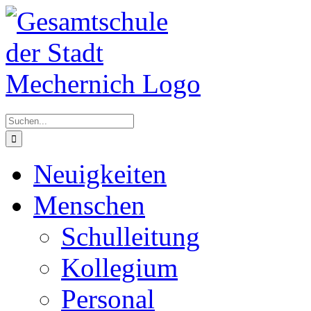
Zum
Inhalt
springen
Suche
nach:
Neuigkeiten
Menschen
Schulleitung
Kollegium
Personal