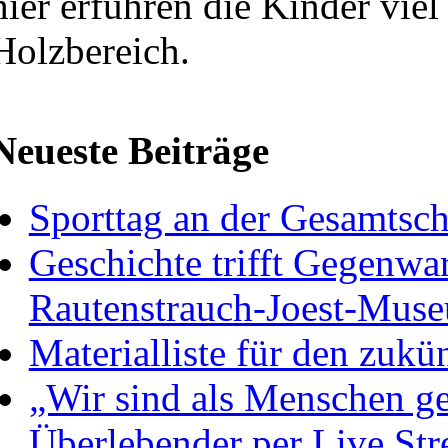
hier erfuhren die Kinder vie
Holzbereich.
Neueste Beiträge
Sporttag an der Gesamtsc
Geschichte trifft Gegenwa
Rautenstrauch-Joest-Mus
Materialliste für den zukü
„Wir sind als Menschen ge
Überlebender per Live St