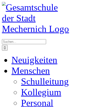
Zum
Inhalt
springen
Suche
nach:
Neuigkeiten
Menschen
Schulleitung
Kollegium
Personal