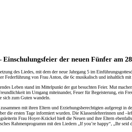
– Einschulungsfeier der neuen Fünfer am 28
etzung des Liedes, mit dem der neue Jahrgang 5 im Einführungsgottesdi
nter Federführung von Frau Anton, die 6c musikalisch und inhaltlich mi
gendes Leben stand im Mittelpunkt der gut besuchten Feier. Mut mac
 Freundlichkeit im Umgang miteinander, Feuer für Begeisterung, ein Fr
die sich zum Guten wandeln.
zusammen mit ihren Eltern und Erziehungsberechtigten aufgeregt in de
er die ersten Tage informiert wurden. Die Klassenlehrerinnen und –le
sleiterin Frau Hoyer-Kräckel hieß die Neuen und ihre Eltern ebenfall
alisches Rahmenprogramm mit den Liedern „If you’re happy“, „Ihr seid d