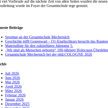
t viel Vorfreude auf die nächste Zeit von allen Seiten wurden die neu
hulleitung wurde im Foyer der Gesamtschule rege genutzt.
ueste Beiträge
Sporttag an der Gesamtschule Mechernich
Geschichte trifft Gegenwart – Q1-Englischkurs besucht das Raute
Materialliste für den zukünftigen Jahrgang 5.
„Wir sind als Menschen geboren“ 100-jähriger Holocaust-Überlebe
Gesamtschule Mechernich bei der phil.COLOGNE 2026
chiv
Juli 2026
Juni 2026
Mai 2026
April 2026
März 2026
Februar 2026
Januar 2026
Dezember 2025