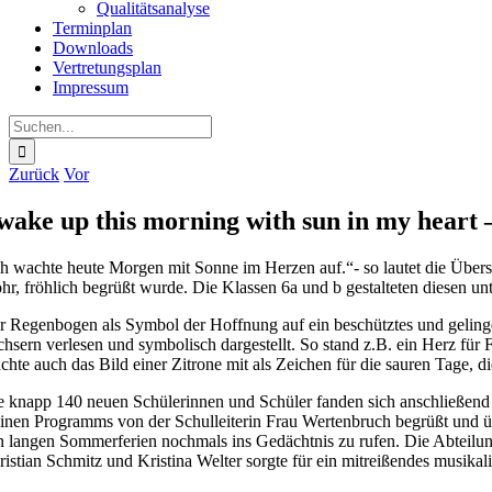
Qualitätsanalyse
Terminplan
Downloads
Vertretungsplan
Impressum
Suche
nach:
Zurück
Vor
 wake up this morning with sun in my heart 
ch wachte heute Morgen mit Sonne im Herzen auf.“- so lautet die Übers
öhr, fröhlich begrüßt wurde. Die Klassen 6a und b gestalteten diesen u
r Regenbogen als Symbol der Hoffnung auf ein beschütztes und gelin
chsern verlesen und symbolisch dargestellt. So stand z.B. ein Herz für
achte auch das Bild einer Zitrone mit als Zeichen für die sauren Tage, 
e knapp 140 neuen Schülerinnen und Schüler fanden sich anschließend 
einen Programms von der Schulleiterin Frau Wertenbruch begrüßt und üb
n langen Sommerferien nochmals ins Gedächtnis zu rufen. Die Abteilung
ristian Schmitz und Kristina Welter sorgte für ein mitreißendes musik