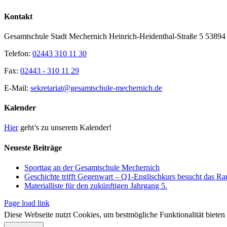
Toggle
Kontakt
Sliding
Bar
Gesamtschule Stadt Mechernich Heinrich-Heidenthal-Straße 5 5389
Area
Telefon:
02443 310 11 30
Fax:
02443 - 310 11 29
E-Mail:
sekretariat@gesamtschule-mechernich.de
Kalender
Hier
geht’s zu unserem Kalender!
Neueste Beiträge
Sporttag an der Gesamtschule Mechernich
Geschichte trifft Gegenwart – Q1-Englischkurs besucht das R
Materialliste für den zukünftigen Jahrgang 5.
Page load link
Diese Webseite nutzt Cookies, um bestmögliche Funktionalität bieten