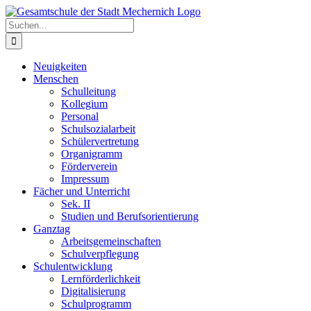
Zum
Inhalt
Suche
springen
nach:
Neuigkeiten
Menschen
Schulleitung
Kollegium
Personal
Schulsozialarbeit
Schülervertretung
Organigramm
Förderverein
Impressum
Fächer und Unterricht
Sek. II
Studien und Berufsorientierung
Ganztag
Arbeitsgemeinschaften
Schulverpflegung
Schulentwicklung
Lernförderlichkeit
Digitalisierung
Schulprogramm