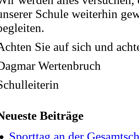
unserer Schule weiterhin ge
begleiten.
Achten Sie auf sich und achte
Dagmar Wertenbruch
Schulleiterin
Neueste Beiträge
Sporttag an der Gesamtsc