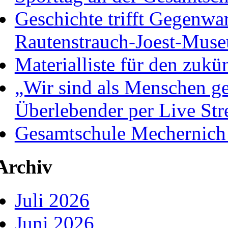
Geschichte trifft Gegenwa
Rautenstrauch-Joest-Mus
Materialliste für den zukü
„Wir sind als Menschen ge
Überlebender per Live St
Gesamtschule Mechernich
Archiv
Juli 2026
Juni 2026