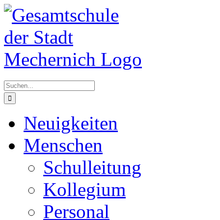
Zum
Inhalt
springen
Suche
nach:
Neuigkeiten
Menschen
Schulleitung
Kollegium
Personal