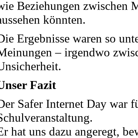
wie Beziehungen zwischen M
aussehen könnten.
Die Ergebnisse waren so unte
Meinungen – irgendwo zwisc
Unsicherheit.
Unser Fazit
Der Safer Internet Day war f
Schulveranstaltung.
Er hat uns dazu angeregt, b