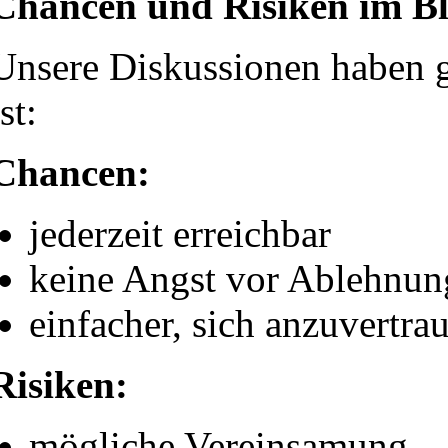
Chancen und Risiken im Bl
Unsere Diskussionen haben g
ist:
Chancen:
jederzeit erreichbar
keine Angst vor Ablehnun
einfacher, sich anzuvertra
Risiken:
mögliche Vereinsamung