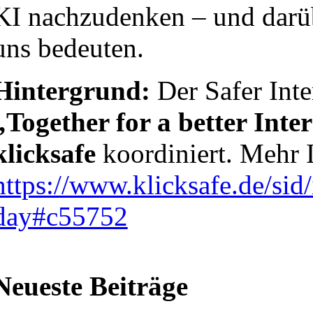
KI nachzudenken – und darüb
uns bedeuten.
Hintergrund:
Der Safer Inte
„Together for a better Inte
klicksafe
koordiniert. Mehr 
https://www.klicksafe.de/sid
day#c55752
Neueste Beiträge