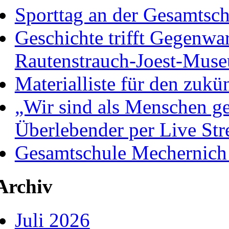
Sporttag an der Gesamtsc
Geschichte trifft Gegenwa
Rautenstrauch-Joest-Mus
Materialliste für den zukü
„Wir sind als Menschen ge
Überlebender per Live St
Gesamtschule Mechernich
Archiv
Juli 2026