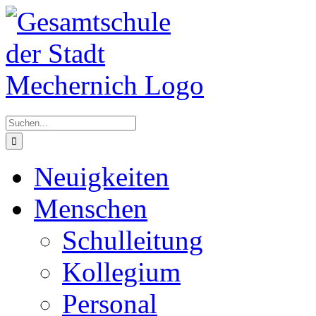
Zum
Inhalt
springen
Suche
nach:
Neuigkeiten
Menschen
Schulleitung
Kollegium
Personal