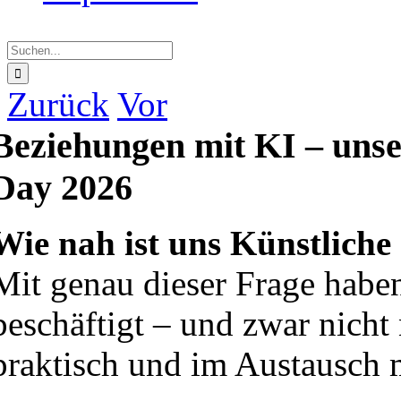
Suche
nach:
Zurück
Vor
Beziehungen mit KI – unse
Day 2026
Wie nah ist uns Künstliche 
Mit genau dieser Frage haben
beschäftigt – und zwar nicht
praktisch und im Austausch 