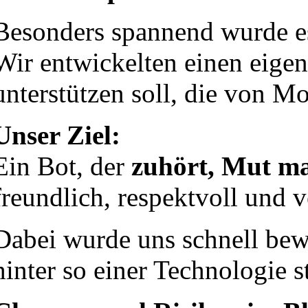
Besonders spannend wurde es
Wir entwickelten einen eige
unterstützen soll, die von M
Unser Ziel:
Ein Bot, der
zuhört, Mut mac
freundlich, respektvoll und v
Dabei wurde uns schnell bew
hinter so einer Technologie s