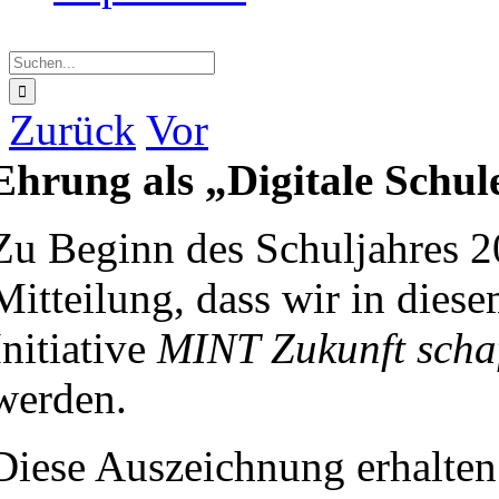
Suche
nach:
Zurück
Vor
Ehrung als „Digitale Schul
Zu Beginn des Schuljahres 2
Mitteilung, dass wir in dies
Initiative
MINT Zukunft scha
werden.
Diese Auszeichnung erhalten 