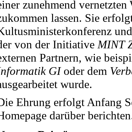
einer zunehmend vernetzten 
zukommen lassen. Sie erfolgt
Kultusministerkonferenz und 
der von der Initiative
MINT Z
externen Partnern, wie beisp
Informatik GI
oder dem
Verb
ausgearbeitet wurde.
Die Ehrung erfolgt Anfang S
Homepage darüber berichten