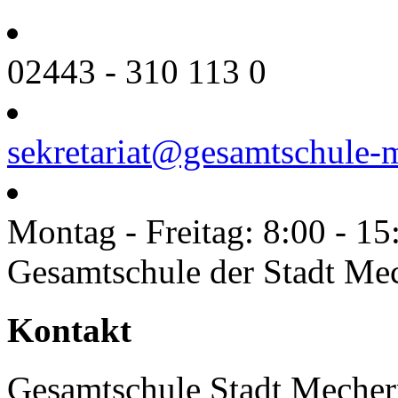
02443 - 310 113 0
sekretariat@gesamtschule-
Montag - Freitag: 8:00 - 15
Gesamtschule der Stadt Me
Toggle
Kontakt
Sliding
Bar
Area
Gesamtschule Stadt Mecher