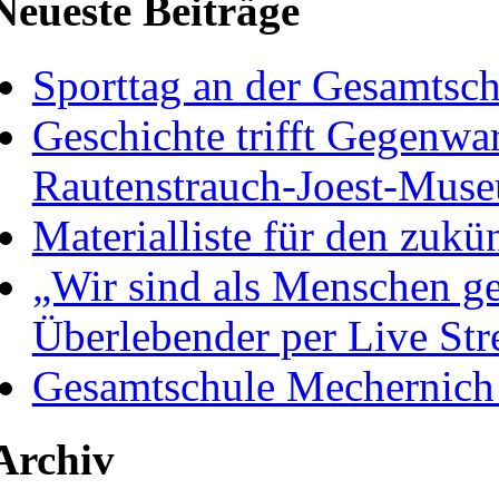
Neueste Beiträge
Sporttag an der Gesamtsc
Geschichte trifft Gegenwa
Rautenstrauch-Joest-Mus
Materialliste für den zukü
„Wir sind als Menschen ge
Überlebender per Live St
Gesamtschule Mechernich
Archiv