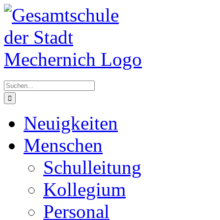
Zum
Inhalt
springen
Suche
nach:
Neuigkeiten
Menschen
Schulleitung
Kollegium
Personal