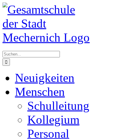
Zum
Inhalt
springen
Suche
nach:
Neuigkeiten
Menschen
Schulleitung
Kollegium
Personal