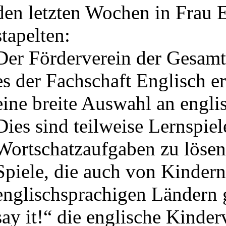
den letzten Wochen in Frau 
stapelten:
Der Förderverein der Gesamt
es der Fachschaft Englisch e
eine breite Auswahl an engli
Dies sind teilweise Lernspie
Wortschatzaufgaben zu lösen 
Spiele, die auch von Kinder
englischsprachigen Ländern g
say it!“ die englische Kinder